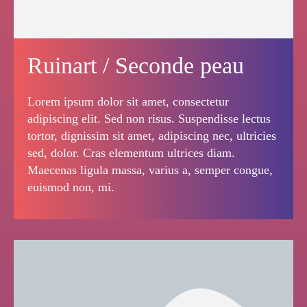
Ruinart / Seconde peau
Lorem ipsum dolor sit amet, consectetur
adipiscing elit. Sed non risus. Suspendisse lectus
tortor, dignissim sit amet, adipiscing nec, ultricies
sed, dolor. Cras elementum ultrices diam.
Maecenas ligula massa, varius a, semper congue,
euismod non, mi.